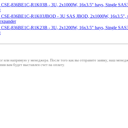
o CSE-836BE1C-R1K03B - 3U, 2x1000W, 16x3.5" bays, Single SAS
t
o CSE-836BE1C-R1K03JBOD - 3U SAS JBOD, 2x1000W, 16x3.5", s
expander
o CSE-836BE1C-R1K23B - 3U, 2x1200W, 16x3.5" bays, Single SAS
t
ог или напрямую у менеджера. После того как вы отправите заявку, наш мене
ия вам будет выставлен счет на оплату.