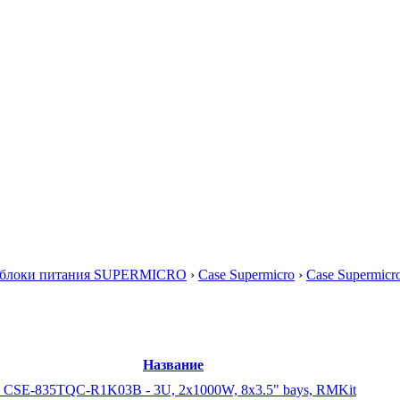
и блоки питания SUPERMICRO
›
Case Supermicro
›
Case Supermicr
Название
o CSE-835TQC-R1K03B - 3U, 2x1000W, 8x3.5" bays, RMKit