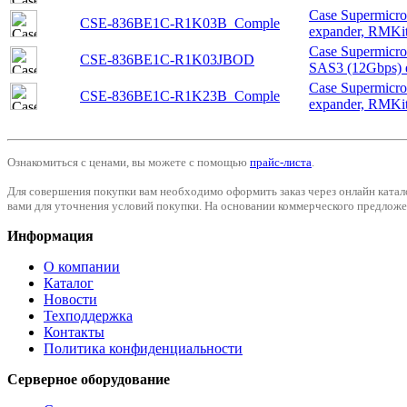
Case Supermicr
CSE-836BE1C-R1K03B_Comple
expander, RMKi
Case Supermicr
CSE-836BE1C-R1K03JBOD
SAS3 (12Gbps) 
Case Supermicr
CSE-836BE1C-R1K23B_Comple
expander, RMKi
Ознакомиться с ценами, вы можете с помощью
прайс-листа
.
Для совершения покупки вам необходимо оформить заказ через онлайн катал
вами для уточнения условий покупки. На основании коммерческого предложен
Информация
О компании
Каталог
Новости
Техподдержка
Контакты
Политика конфиденциальности
Серверное оборудование