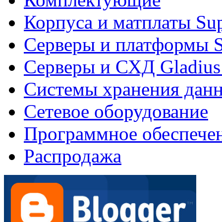
Корпуса и матплаты Su
Серверы и платформы S
Серверы и СХД Gladius
Системы хранения дан
Сетевое оборудование
Программное обеспече
Распродажа