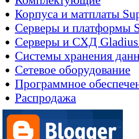
Корпуса и матплаты Su
Серверы и платформы S
Серверы и СХД Gladius
Системы хранения дан
Сетевое оборудование
Программное обеспече
Распродажа