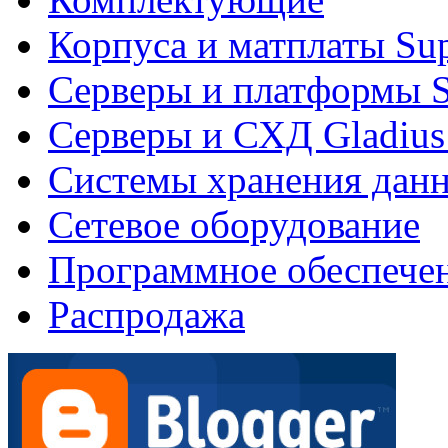
Корпуса и матплаты Su
Серверы и платформы S
Серверы и СХД Gladius
Системы хранения дан
Сетевое оборудование
Программное обеспече
Распродажа