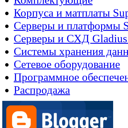
Корпуса и матплаты Su
Серверы и платформы S
Серверы и СХД Gladius
Системы хранения дан
Сетевое оборудование
Программное обеспече
Распродажа