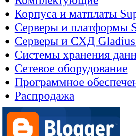
Корпуса и матплаты Su
Серверы и платформы S
Серверы и СХД Gladius
Системы хранения дан
Сетевое оборудование
Программное обеспече
Распродажа