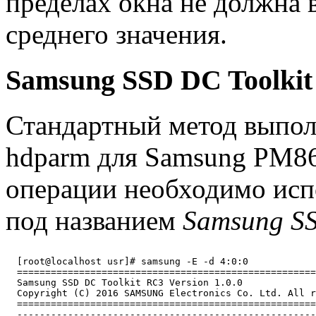
пределах окна не должна
среднего значения.
Samsung SSD DC Toolkit
Стандартный метод выполн
hdparm для Samsung PM86
операции необходимо исп
под названием
Samsung SS
  [root@localhost usr]# samsung -E -d 4:0:0

  =====================================================
  Samsung SSD DC Toolkit RC3 Version 1.0.0

  Copyright (C) 2016 SAMSUNG Electronics Co. Ltd. All r
  =====================================================
  -----------------------------------------------------