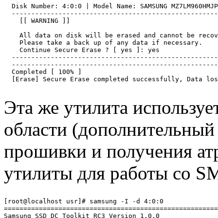
  Disk Number: 4:0:0 | Model Name: SAMSUNG MZ7LM960HMJP
  -----------------------------------------------------
    [[ WARNING ]]

    All data on disk will be erased and cannot be recov
    Please take a back up of any data if necessary.

    Continue Secure Erase ? [ yes ]: yes

  -----------------------------------------------------
  -----------------------------------------------------
  Completed [ 100% ]

Эта же утилита используе
области (дополнительный 
прошивки и получения а
утилиты для работы со S
[root@localhost usr]# samsung -I -d 4:0:0

=======================================================
Samsung SSD DC Toolkit RC3 Version 1.0.0
