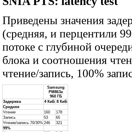
SNIA PTS: latency test
Приведены значения заде
(средняя, и перцентили 9
потоке с глубиной очереди
блока и соотношения чтен
чтение/запись, 100% запис
Samsung
PM863a
960 ГБ
Задержка
4 КиБ
8 КиБ
Средняя
Чтение
160
178
Запись
53
65
Чтение/запись 70/30%
246
321
99%