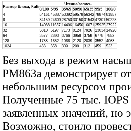
Чтение/запись
Размер блока, КиБ
0/100
5/95
35/65
50/50
65/35
95/5
100/0
4
54161
45887
53392
59578
56342
79974
81957
8
34159
24609
28750
30150
31543
47301
50228
16
14088
11637
14496
16456
16071
25925
27922
32
5810
5197
7173
8124
7926
13034
14920
64
3577
2893
3766
3958
3759
6778
7852
128
1738
1652
1966
2120
2039
3552
4063
1024
433
358
309
299
312
459
523
Без выхода в режим насыще
PM863a демонстрирует о
небольшим ресурсом прои
Полученные 75 тыс. IOPS 
заявленных значений, но 
Возможно, стоило провест