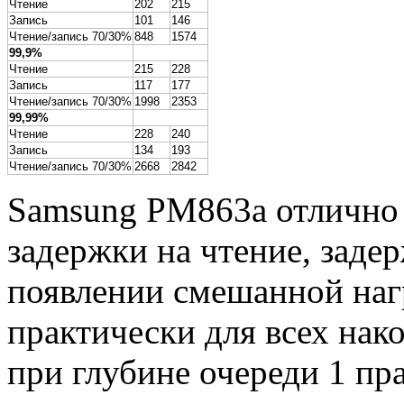
Чтение
202
215
Запись
101
146
Чтение/запись 70/30%
848
1574
99,9%
Чтение
215
228
Запись
117
177
Чтение/запись 70/30%
1998
2353
99,99%
Чтение
228
240
Запись
134
193
Чтение/запись 70/30%
2668
2842
Samsung PM863a отлично 
задержки на чтение, заде
появлении смешанной наг
практически для всех нак
при глубине очереди 1 пр