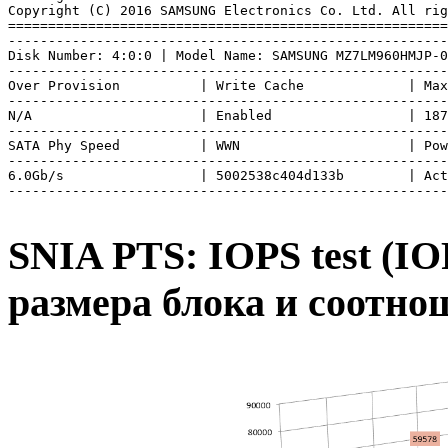
Copyright (C) 2016 SAMSUNG Electronics Co. Ltd. All rig
=======================================================
-------------------------------------------------------
Disk Number: 4:0:0 | Model Name: SAMSUNG MZ7LM960HMJP-0
-------------------------------------------------------
Over Provision          | Write Cache             | Max
-------------------------------------------------------
N/A                     | Enabled                 | 187
-------------------------------------------------------
SATA Phy Speed          | WWN                     | Pow
-------------------------------------------------------
6.0Gb/s                 | 5002538c404d133b        | Act
SNIA PTS: IOPS test (I
размера блока и соотно