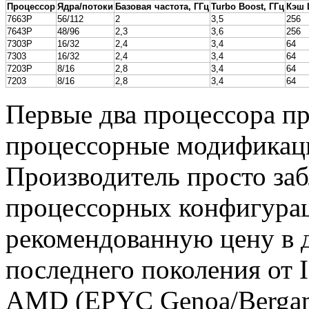
Процессор
Ядра/потоки
Базовая частота, ГГц
Turbo Boost, ГГц
Кэш 
7663P
56/112
2
3,5
256
7643P
48/96
2,3
3,6
256
7303P
16/32
2,4
3,4
64
7303
16/32
2,4
3,4
64
7203P
8/16
2,8
3,4
64
7203
8/16
2,8
3,4
64
Первые два процессора пр
процессорные модификац
Производитель просто заб
процессорных конфигурац
рекомендованную цену в д
последнего поколения от I
AMD (EPYC Genoa/Bergam