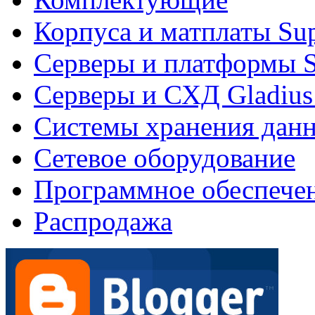
Корпуса и матплаты Su
Серверы и платформы S
Серверы и СХД Gladius
Системы хранения дан
Сетевое оборудование
Программное обеспече
Распродажа