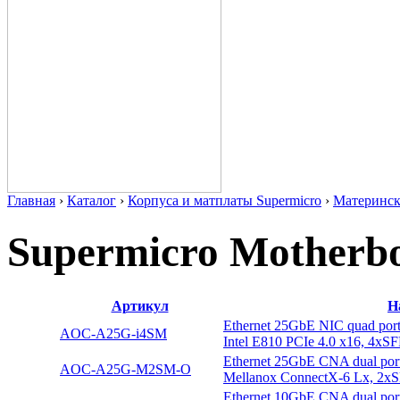
Главная
›
Каталог
›
Корпуса и матплаты Supermicro
›
Материнс
Supermicro Motherbo
Артикул
Н
Ethernet 25GbE NIC quad po
AOC-A25G-i4SM
Intel E810 PCIe 4.0 x16, 4x
Ethernet 25GbE CNA dual p
AOC-A25G-M2SM-O
Mellanox ConnectX-6 Lx, 2
Ethernet 10GbE CNA dual po