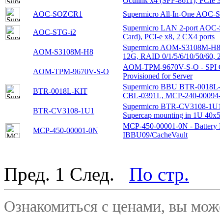
Oculink x4 (SFF-8611), PCIe 
AOC-SOZCR1
Supermicro All-In-One AOC
Supermicro LAN 2-port AOC-S
AOC-STG-i2
Card), PCI-e x8, 2 CX4 ports
Supermicro AOM-S3108M-H8 -
AOM-S3108M-H8
12G, RAID 0/1/5/6/10/50/60,
AOM-TPM-9670V-S-O - SPI Ca
AOM-TPM-9670V-S-O
Provisioned for Server
Supermicro BBU BTR-0018L-
BTR-0018L-KIT
CBL-0391L, MCP-240-00094
Supermicro BTR-CV3108-1U1 -
BTR-CV3108-1U1
Supercap mounting in 1U 40x56
MCP-450-00001-0N - Battery B
MCP-450-00001-0N
IBBU09/CacheVault
Пред.
1
След.
По стр.
Ознакомиться с ценами, вы мо