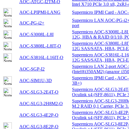
AOC-ATGC-I2TM-O
Intel X710 PCIe 3.0 x8, 2xR
AOC-LPIPMI-LANG
Supermicro IPMI Card - AO
Supermicro LAN AOC-PG-i2+ 
AOC-PG-i2+
port
Supermicro AOC-S3008L-L8I -
AOC-S3008L-L8I
12G, HBA & RAID 0/1/10, P
Supermicro AOC-S3808L-L8IT-
AOC-S3808L-L8IT-O
12G SAS/SATA, HBA, PCI-E4.
Supermicro AOC-S3816L-L16IT
AOC-S3816L-L16IT-O
12G SAS/SATA, HBA, PCI-E4
Supermicro LAN 2-port AOC-
AOC-SGP-I2
(Intel®i350AM2) (аналог i35
Supermicro IPMI Card - AOC
AOC-SIM1U-3D
3B+)
Supermicro AOC-SLG3-2E4T-O
AOC-SLG3-2E4T-O
Oculink x4 (SFF-8611), PCIe 3
Supermicro AOC-SLG3-2H8M
AOC-SLG3-2H8M2-O
M.2 RAID 0,1 Carrier, PCIe 3.
Supermicro AOC-SLG3-4E2P-O
AOC-SLG3-4E2P-O
Oculink x4 (SFF-8611), PCIe 3
Supermicro AOC-SLG3-8E2P-O
AOC-SLG3-8E2P-O