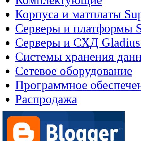
Корпуса и матплаты Su
Серверы и платформы S
Серверы и СХД Gladius
Системы хранения дан
Сетевое оборудование
Программное обеспече
Распродажа