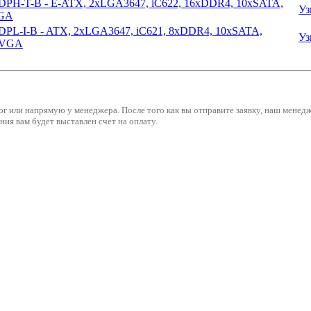
PH-T-B - E-ATX, 2xLGA3647, iC622, 16xDDR4, 10xSATA,
Уз
VGA
PL-I-B - ATX, 2xLGA3647, iC621, 8xDDR4, 10xSATA,
Уз
, VGA
ог или напрямую у менеджера. После того как вы отправите заявку, наш мене
ия вам будет выставлен счет на оплату.