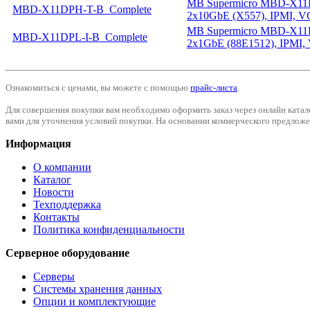
MB Supermicro MBD-X11D
MBD-X11DPH-T-B_Complete
2x10GbE (X557), IPMI, 
MB Supermicro MBD-X11D
MBD-X11DPL-I-B_Complete
2x1GbE (88E1512), IPMI
Ознакомиться с ценами, вы можете с помощью
прайс-листа
.
Для совершения покупки вам необходимо оформить заказ через онлайн катал
вами для уточнения условий покупки. На основании коммерческого предложен
Информация
О компании
Каталог
Новости
Техподдержка
Контакты
Политика конфиденциальности
Серверное оборудование
Серверы
Системы хранения данных
Опции и комплектующие