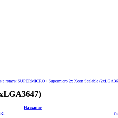
кие платы SUPERMICRO
›
Supermicro 2x Xeon Scalable (2xLGA36
(2xLGA3647)
Название
DRI
Уз