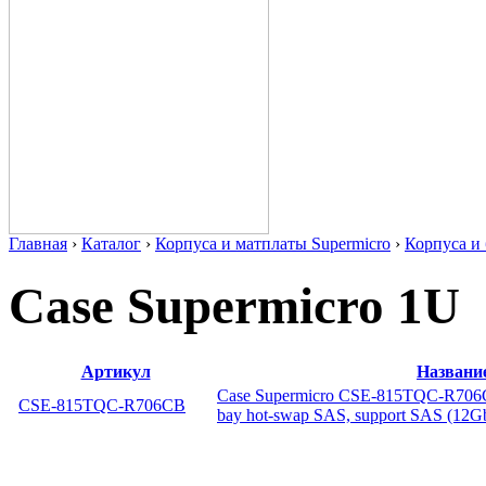
Главная
›
Каталог
›
Корпуса и матплаты Supermicro
›
Корпуса 
Case Supermicro 1U
Артикул
Названи
Case Supermicro CSE-815TQC-R706C
CSE-815TQC-R706CB
bay hot-swap SAS, support SAS (12