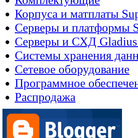
Корпуса и матплаты Su
Серверы и платформы S
Серверы и СХД Gladius
Системы хранения дан
Сетевое оборудование
Программное обеспече
Распродажа