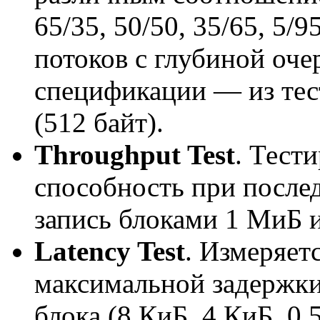
65/35, 50/50, 35/65, 5/9
потоков с глубиной оче
спецификации — из тес
(512 байт).
Throughput Test
. Тест
способность при послед
запись блоками 1 МиБ 
Latency Test
. Измеряет
максимальной задержки
блока (8 КиБ, 4 КиБ, 0