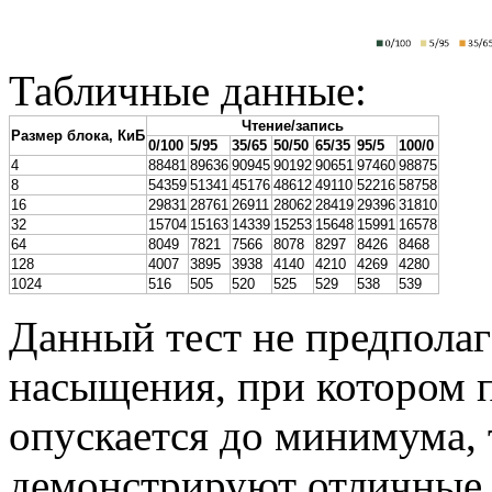
Табличные данные:
Чтение/запись
Размер блока, КиБ
0/100
5/95
35/65
50/50
65/35
95/5
100/0
4
88481
89636
90945
90192
90651
97460
98875
8
54359
51341
45176
48612
49110
52216
58758
16
29831
28761
26911
28062
28419
29396
31810
32
15704
15163
14339
15253
15648
15991
16578
64
8049
7821
7566
8078
8297
8426
8468
128
4007
3895
3938
4140
4210
4269
4280
1024
516
505
520
525
529
538
539
Данный тест не предполаг
насыщения, при котором п
опускается до минимума, 
демонстрируют отличные 