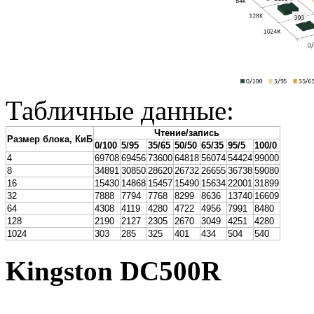
Табличные данные:
Чтение/запись
Размер блока, КиБ
0/100
5/95
35/65
50/50
65/35
95/5
100/0
4
69708
69456
73600
64818
56074
54424
99000
8
34891
30850
28620
26732
26655
36738
59080
16
15430
14868
15457
15490
15634
22001
31899
32
7888
7794
7768
8299
8636
13740
16609
64
4308
4119
4280
4722
4956
7991
8480
128
2190
2127
2305
2670
3049
4251
4280
1024
303
285
325
401
434
504
540
Kingston DC500R