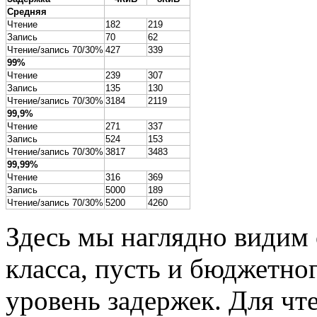
Средняя
Чтение
182
219
Запись
70
62
Чтение/запись 70/30%
427
339
99%
Чтение
239
307
Запись
135
130
Чтение/запись 70/30%
3184
2119
99,9%
Чтение
271
337
Запись
524
153
Чтение/запись 70/30%
3817
3483
99,99%
Чтение
316
369
Запись
5000
189
Чтение/запись 70/30%
5200
4260
Здесь мы наглядно видим
класса, пусть и бюджетно
уровень задержек. Для чт