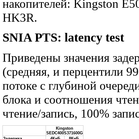
накопителей: Kingston E5
HK3R.
SNIA PTS: latency test
Приведены значения заде
(средняя, и перцентили 9
потоке с глубиной очереди
блока и соотношения чтен
чтение/запись, 100% запис
Kingston
SEDC400S371600G
Задержка
4КиБ
8КиБ