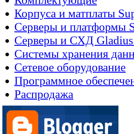
Корпуса и матплаты Su
Серверы и платформы S
Серверы и СХД Gladius
Системы хранения дан
Сетевое оборудование
Программное обеспече
Распродажа