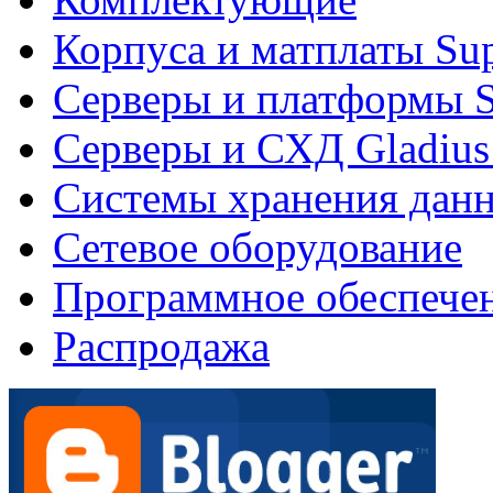
Корпуса и матплаты Su
Серверы и платформы S
Серверы и СХД Gladius
Системы хранения дан
Сетевое оборудование
Программное обеспече
Распродажа