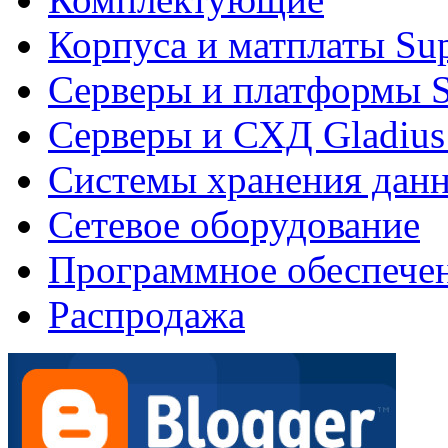
Корпуса и матплаты Su
Серверы и платформы S
Серверы и СХД Gladius
Системы хранения дан
Сетевое оборудование
Программное обеспече
Распродажа