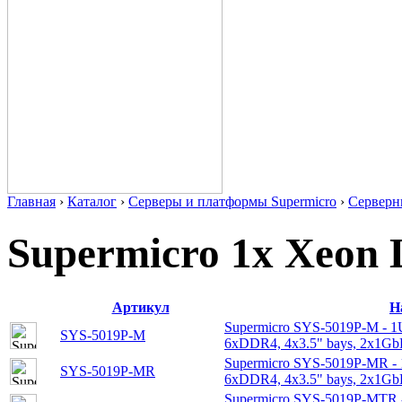
Главная
›
Каталог
›
Серверы и платформы Supermicro
›
Серверн
Supermicro 1x Xeon 
Артикул
Н
Supermicro SYS-5019P-M - 1
SYS-5019P-M
6xDDR4, 4x3.5" bays, 2x1Gb
Supermicro SYS-5019P-MR -
SYS-5019P-MR
6xDDR4, 4x3.5" bays, 2x1Gb
Supermicro SYS-5019P-MTR 