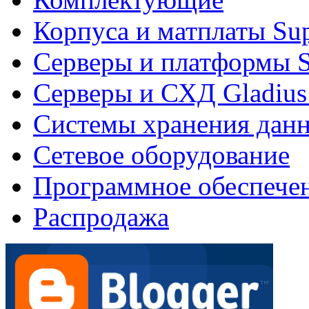
Корпуса и матплаты Su
Серверы и платформы S
Серверы и СХД Gladius
Системы хранения дан
Сетевое оборудование
Программное обеспече
Распродажа