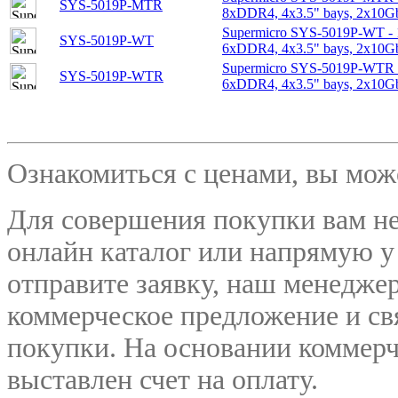
SYS-5019P-MTR
8xDDR4, 4x3.5" bays, 2x10G
Supermicro SYS-5019P-WT - 
SYS-5019P-WT
6xDDR4, 4x3.5" bays, 2x10G
Supermicro SYS-5019P-WTR 
SYS-5019P-WTR
6xDDR4, 4x3.5" bays, 2x10G
Ознакомиться с ценами, вы мо
Для совершения покупки вам не
онлайн каталог или напрямую у
отправите заявку, наш менедже
коммерческое предложение и
св
покупки. На основании коммерч
выставлен счет на оплату.