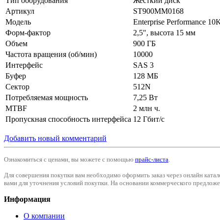
Тип оборудования
Жесткий диск
Артикул
ST900MM0168
Модель
Enterprise Performance
Форм-фактор
2,5", высота 15 мм
Объем
900 ГБ
Частота вращения (об/мин)
10000
Интерфейс
SAS 3
Буфер
128 МБ
Сектор
512N
Потребляемая мощность
7,25 Вт
MTBF
2 млн ч.
Пропускная способность интерфейса
12 Гбит/с
Добавить новый комментарий
Ознакомиться с ценами, вы можете с помощью
прайс-листа
.
Для совершения покупки вам необходимо оформить заказ через онлайн катал
вами для уточнения условий покупки. На основании коммерческого предложен
Информация
О компании