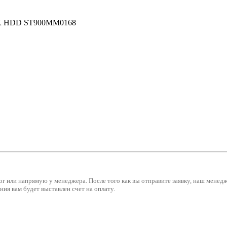
 10K HDD ST900MM0168
ог или напрямую у менеджера. После того как вы отправите заявку, наш мене
ия вам будет выставлен счет на оплату.