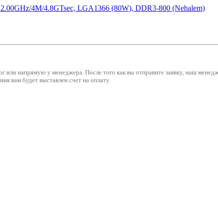
2.00GHz/4M/4.8GTsec, LGA1366 (80W), DDR3-800 (Nehalem)
ог или напрямую у менеджера. После того как вы отправите заявку, наш мене
ия вам будет выставлен счет на оплату.