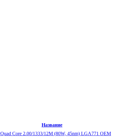
Название
Quad Core 2.00/1333/12M (80W, 45nm) LGA771 ОЕМ