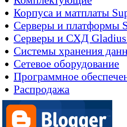
Корпуса и матплаты Su
Серверы и платформы S
Серверы и СХД Gladius
Системы хранения дан
Сетевое оборудование
Программное обеспече
Распродажа