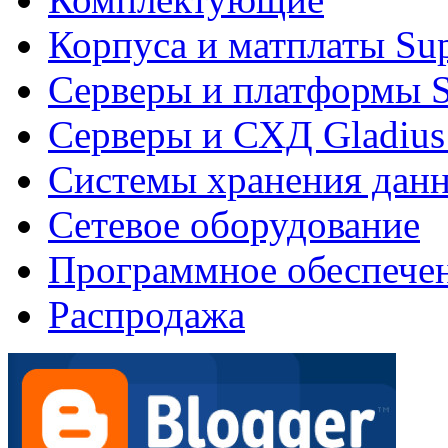
Корпуса и матплаты Su
Серверы и платформы S
Серверы и СХД Gladius
Системы хранения дан
Сетевое оборудование
Программное обеспече
Распродажа