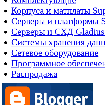
Корпуса и матплаты Su
Серверы и платформы S
Серверы и СХД Gladius
Системы хранения дан
Сетевое оборудование
Программное обеспече
Распродажа