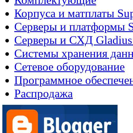
Корпуса и матплаты Su
Серверы и платформы S
Серверы и СХД Gladius
Системы хранения дан
Сетевое оборудование
Программное обеспече
Распродажа