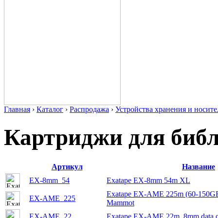
Главная
›
Каталог
›
Распродажа
›
Устройства хранения и носит
Картриджи для библ
Артикул
Название
EX-8mm_54
Exatape EX-8mm 54m XL
Exatape EX-AME 225m (60-150GB 
EX-AME_225
Mammot
EX-AME_22
Exatape EX-AME 22m, 8mm data car