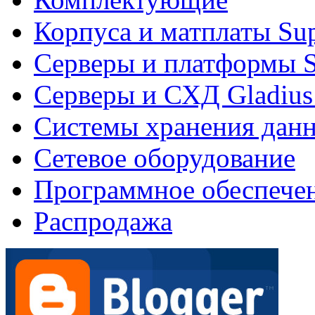
Корпуса и матплаты Su
Серверы и платформы S
Серверы и СХД Gladius
Системы хранения дан
Сетевое оборудование
Программное обеспече
Распродажа