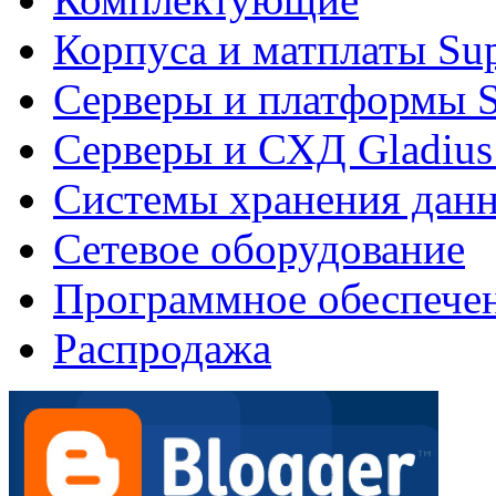
Корпуса и матплаты Su
Серверы и платформы S
Серверы и СХД Gladius
Системы хранения дан
Сетевое оборудование
Программное обеспече
Распродажа