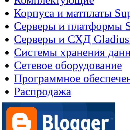
Корпуса и матплаты Su
Серверы и платформы S
Серверы и СХД Gladius
Системы хранения дан
Сетевое оборудование
Программное обеспече
Распродажа