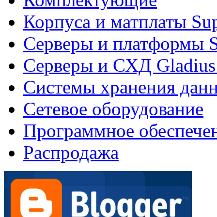
Корпуса и матплаты Su
Серверы и платформы S
Серверы и СХД Gladius
Системы хранения дан
Сетевое оборудование
Программное обеспече
Распродажа