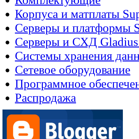
Корпуса и матплаты Su
Серверы и платформы S
Серверы и СХД Gladius
Системы хранения дан
Сетевое оборудование
Программное обеспече
Распродажа