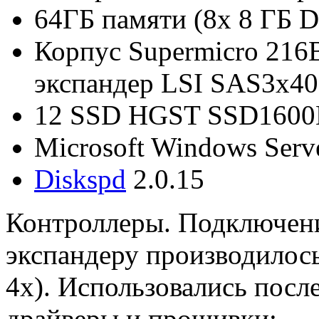
64ГБ памяти (8x 8 ГБ
Корпус Supermicro 216B
экспандер LSI SAS3x40
12 SSD HGST SSD160
Microsoft Windows Serv
Diskspd
2.0.15
Контроллеры. Подключени
экспандеру производилось
4x). Использовались посл
драйверы и прошивки: