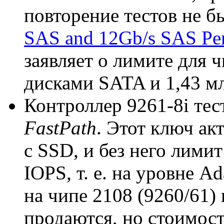
повторение тестов не б
SAS and 12Gb/s SAS Pe
заявляет о лимите для 
дисками SATA и 1,43 м
Контроллер 9261-8i те
FastPath
. Этот ключ а
с SSD, и без него лимит
IOPS, т. е. на уровне A
на чипе 2108 (9260/61)
продаются, но стоимост