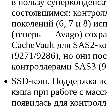
в пользу суперконденс
состоявшимся: контрол
поколений (6, 7 и 8) и
(теперь — Avago) сохр
CacheVault для SAS2-к
(9271/9286), но они по
контроллерами SAS3 (9
SSD-кэш. Поддержка ис
кэша при работе с мас
появилась для контролл