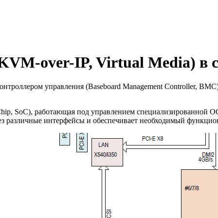
VM-over-IP, Virtual Media) в 
троллером управления (Baseboard Management Controller, BMC)
-Chip, SoC), работающая под управлением специализированной 
ез различные интерфейсы и обеспечивает необходимый функцион