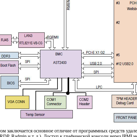
том заключается основное отличие от программных средств уда
RDP, Radmin и т. д.). Доступ к графической консоли через IPMI